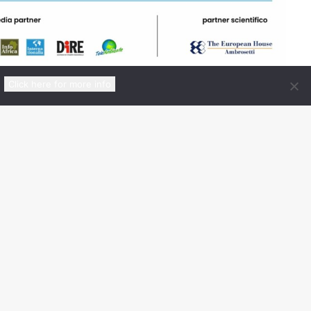
Click here for more info
Certificato da
nico
00148
edIn
|
X
|
YouTube