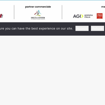
re you can have the best experience on our site.
Accept
Refuse
Info e Contatti
Fiera Roma Srl con Socio U
ewayexpo.com
Via Portuense, 1645/1647 - 
074 533/524/514
Roma
P.I. 07540411001
Seguici su:
Facebook
|
Instagram
|
Link