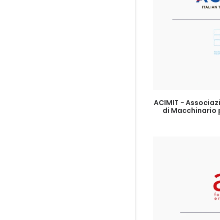
LEG
ACIMIT - Associazi
di Macchinario p