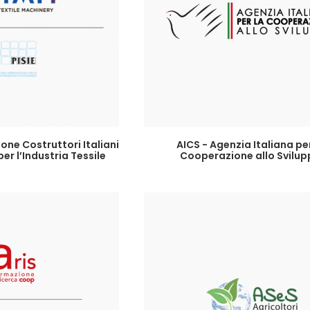
GI TUTTO
LEGGI TUTTO
one Costruttori Italiani
AICS - Agenzia Italiana per
er l’Industria Tessile
Cooperazione allo Svilu