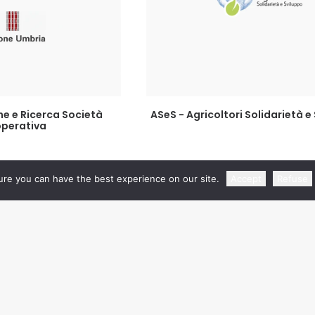
GI TUTTO
LEGGI TUTTO
e e Ricerca Società
ASeS - Agricoltori Solidarietà e
perativa
re you can have the best experience on our site.
Accept
Refuse