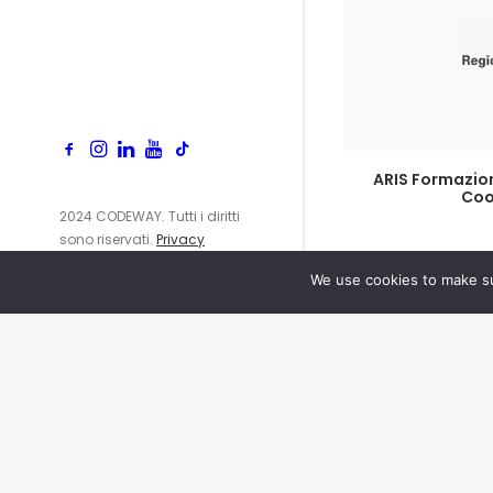
LEG
ARIS Formazion
Coo
2024 CODEWAY. Tutti i diritti
sono riservati.
Privacy
Policy
We use cookies to make su