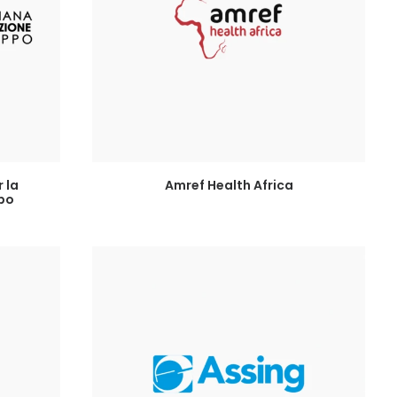
LEGGI TUTTO
 la
Amref Health Africa
ppo