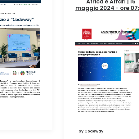
Africa e Affari | 15
maggio 2024 - ore 07
by Codeway