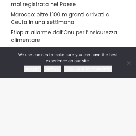
mai registrata nel Paese
Marocco: oltre 1.100 migranti arrivati a
Ceuta in una settimana
Etiopia: allarme dall’Onu per l’insicurezza
alimentare
We use cookies to make sure you can have the best
experience on our site.
CATEGORIE
Accept
Refuse
Click here for more info
Rassegna Articoli
Rassegna Agenzie di Stampa
Comunicati
Rassegna Video | Radio
Senza categoria