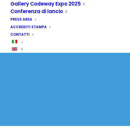
progetto sviluppo
Gallery Codeway Expo 2025
Conferenza di lancio
agricoltura
PRESS AREA
ACCREDITI STAMPA
26 GIUGNO 2026
|
IN
SENZA CATEGORIA
CONTATTI