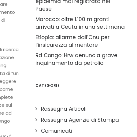
epidemia mai registrata nel
tare
Paese
rimento
Marocco: oltre 1.100 migranti
 di
arrivati a Ceuta in una settimana
Etiopia: allarme dall’Onu per
l’insicurezza alimentare
i ricerca
Rd Congo: Hrw denuncia grave
nazione
inquinamento da petrolio
ung
ta di “un
teggere
CATEGORIE
e come
mplete
te sul
Rassegna Articoli
one ad
Rassegna Agenzie di Stampa
Congo
Comunicati
(rVSV)