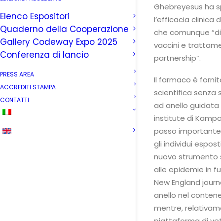
Ghebreyesus ha sp
Elenco Espositori
l’efficacia clinic
Quaderno della Cooperazione
che comunque “dimo
Gallery Codeway Expo 2025
vaccini e trattame
Conferenza di lancio
partnership”.
PRESS AREA
Il farmaco è fornit
ACCREDITI STAMPA
scientifica senza
CONTATTI
ad anello guidata 
institute di Kampa
passo importante 
gli individui espo
nuovo strumento si
alle epidemie in f
New England journ
anello nel conten
mentre, relativame
piattaforma di vet