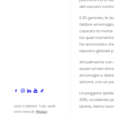
del vaccino contro
Il 30 gennaio, le 
febbre emorragica 
causato la morte d
Da quel momento, l
ha annunciato che 
risposta globale p
Attualmente non es
esseri umani attrav
emorragia e diarr
sintomi, con un per
La peggiore epidemi
2016, uccidendo più
Liberia, Sierra Leo
2024 CODEWAY. Tutti i diritti
sono riservati.
Privacy