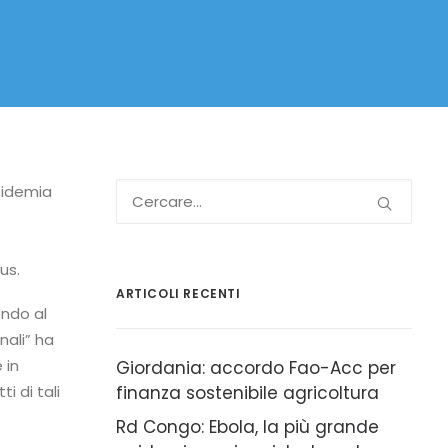
pidemia
us.
ARTICOLI RECENTI
endo al
nali” ha
 in
Giordania: accordo Fao-Acc per
i di tali
finanza sostenibile agricoltura
Rd Congo: Ebola, la più grande