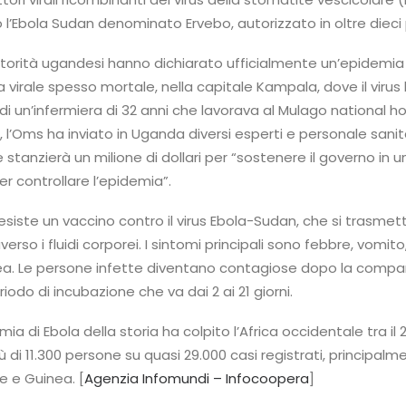
 l’Ebola Sudan denominato Ervebo, autorizzato in oltre dieci 
autorità ugandesi hanno dichiarato ufficialmente un’epidemia 
virale spesso mortale, nella capitale Kampala, dove il virus
i un’infermiera di 32 anni che lavorava al Mulago national ho
’Oms ha inviato in Uganda diversi esperti e personale sanit
stanzierà un milione di dollari per “sostenere il governo in u
er controllare l’epidemia”.
iste un vaccino contro il virus Ebola-Sudan, che si trasmette
erso i fluidi corporei. I sintomi principali sono febbre, vomito
ea. Le persone infette diventano contagiose dopo la compa
iodo di incubazione che va dai 2 ai 21 giorni.
a di Ebola della storia ha colpito l’Africa occidentale tra il 20
 di 11.300 persone su quasi 29.000 casi registrati, principalm
ne e Guinea. [
Agenzia Infomundi – Infocoopera
]