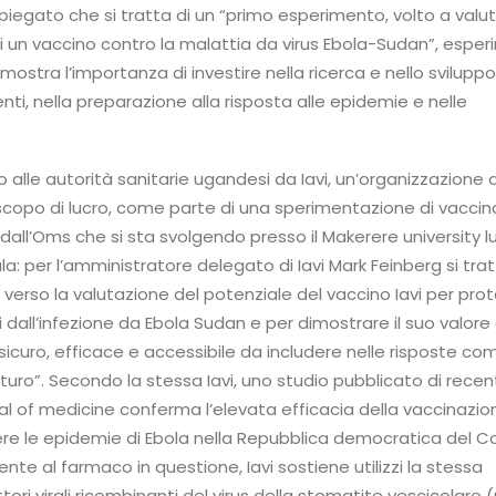
iegato che si tratta di un “primo esperimento, volto a valu
a di un vaccino contro la malattia da virus Ebola-Sudan”, espe
stra l’importanza di investire nella ricerca e nello sviluppo
nti, nella preparazione alla risposta alle epidemie e nelle
o alle autorità sanitarie ugandesi da Iavi, un’organizzazione d
 scopo di lucro, come parte di una sperimentazione di vacci
dall’Oms che si sta svolgendo presso il Makerere university l
la: per l’amministratore delegato di Iavi Mark Feinberg si trat
verso la valutazione del potenziale del vaccino Iavi per pro
sti dall’infezione da Ebola Sudan e per dimostrare il suo valor
curo, efficace e accessibile da includere nelle risposte co
uturo”. Secondo la stessa Iavi, uno studio pubblicato di recen
al of medicine conferma l’elevata efficacia della vaccinazi
ere le epidemie di Ebola nella Repubblica democratica del 
nte al farmaco in questione, Iavi sostiene utilizzi la stessa
tori virali ricombinanti del virus della stomatite vescicolare 