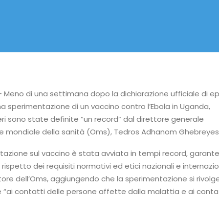
– Meno di una settimana dopo la dichiarazione ufficiale di e
a sperimentazione di un vaccino contro l’Ebola in Uganda,
ri sono state definite “un record” dal direttore generale
ne mondiale della sanità (Oms), Tedros Adhanom Ghebreyes
azione sul vaccino è stata avviata in tempi record, garant
ispetto dei requisiti normativi ed etici nazionali e internazio
rettore dell’Oms, aggiungendo che la sperimentazione si rivolge
“ai contatti delle persone affette dalla malattia e ai contatt