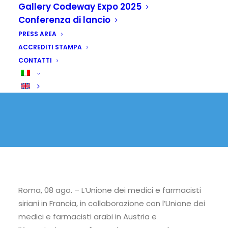
arabo-europeo
Gallery Codeway Expo 2025
Conferenza di lancio
8 AGOSTO 2025
|
IN
SENZA CATEGORIA
PRESS AREA
ACCREDITI STAMPA
CONTATTI
Roma, 08 ago. – L’Unione dei medici e farmacisti
siriani in Francia, in collaborazione con l’Unione dei
medici e farmacisti arabi in Austria e