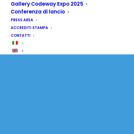
Senegal: uomini a
Gallery Codeway Expo 2025
Conferenza di lancio
scuola per diventare
PRESS AREA
mariti premurosi
ACCREDITI STAMPA
CONTATTI
21 AGOSTO 2025
|
IN
SENZA CATEGORIA