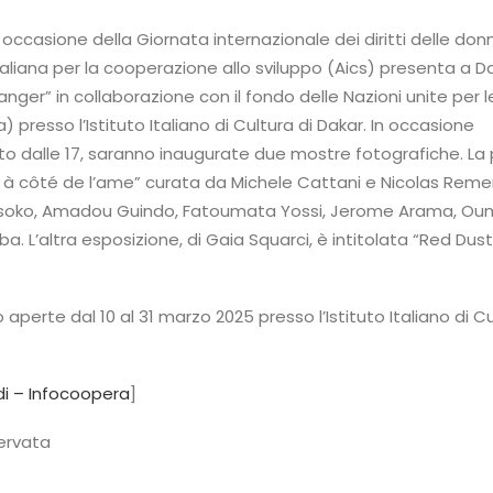
 occasione della Giornata internazionale dei diritti delle donne
taliana per la cooperazione allo sviluppo (Aics) presenta a D
anger” in collaborazione con il fondo delle Nazioni unite per l
 presso l’Istituto Italiano di Cultura di Dakar. In occasione
sto dalle 17, saranno inaugurate due mostre fotografiche. La 
, à côté de l’ame” curata da Michele Cattani e Nicolas Rem
ssoko, Amadou Guindo, Fatoumata Yossi, Jerome Arama, O
a. L’altra esposizione, di Gaia Squarci, è intitolata “Red Dus
aperte dal 10 al 31 marzo 2025 presso l’Istituto Italiano di Cu
i – Infocoopera
]
servata