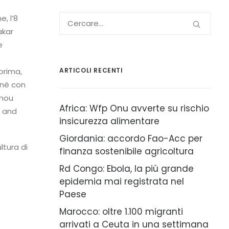
, l’8
akar
e
prima,
ARTICOLI RECENTI
ené con
umou
Africa: Wfp Onu avverte su rischio
t and
insicurezza alimentare
Giordania: accordo Fao-Acc per
ltura di
finanza sostenibile agricoltura
Rd Congo: Ebola, la più grande
epidemia mai registrata nel
Paese
Marocco: oltre 1.100 migranti
arrivati a Ceuta in una settimana