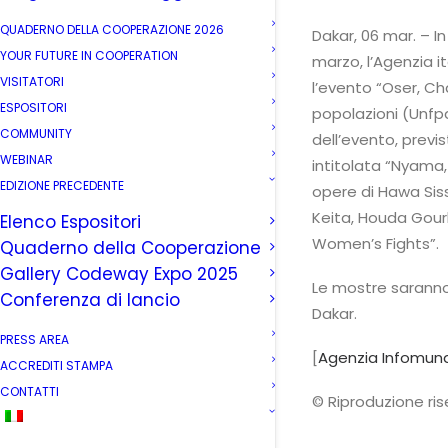
QUADERNO DELLA COOPERAZIONE 2026
Dakar, 06 mar. – In
YOUR FUTURE IN COOPERATION
marzo, l’Agenzia i
VISITATORI
l’evento “Oser, Ch
ESPOSITORI
popolazioni (Unfpa)
COMMUNITY
dell’evento, previ
WEBINAR
intitolata “Nyama
EDIZIONE PRECEDENTE
opere di Hawa Si
Keita, Houda Gourb
Elenco Espositori
Women’s Fights”.
Quaderno della Cooperazione
Gallery Codeway Expo 2025
Le mostre saranno 
Conferenza di lancio
Dakar.
PRESS AREA
[
Agenzia Infomund
ACCREDITI STAMPA
CONTATTI
© Riproduzione ri