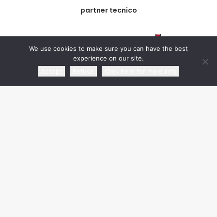
partner tecnico
We use cookies to make sure you can have the best
experience on our site.
Accept
Refuse
Click here for more info
partner commerciale
media partner