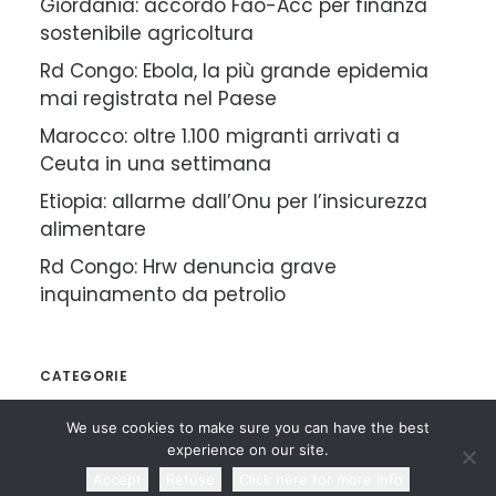
Giordania: accordo Fao-Acc per finanza
sostenibile agricoltura
Rd Congo: Ebola, la più grande epidemia
mai registrata nel Paese
Marocco: oltre 1.100 migranti arrivati a
Ceuta in una settimana
Etiopia: allarme dall’Onu per l’insicurezza
alimentare
Rd Congo: Hrw denuncia grave
inquinamento da petrolio
CATEGORIE
We use cookies to make sure you can have the best
experience on our site.
Rassegna Articoli
Accept
Refuse
Click here for more info