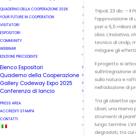
QUADERNO DELLA COOPERAZIONE 2026
Tripoli, 23 dic. –
YOUR FUTURE IN COOPERATION
l’approvazione di
VISITATORI
pari a 5,5 milioni d
ESPOSITORI
Libia. L’iniziativa
COMMUNITY
tecnico di Undp, m
WEBINAR
mitigare gli effet
EDIZIONE PRECEDENTE
Il progetto si arti
Elenco Espositori
sull’integrazione 
Quaderno della Cooperazione
sulla natura e raff
Gallery Codeway Expo 2025
nell’adozione di pr
Conferenza di lancio
Tra gli obiettivi o
PRESS AREA
Ubari, una riserva
ACCREDITI STAMPA
strumenti di pian
CONTATTI
lungo termine. L’in
degradati, tra cui