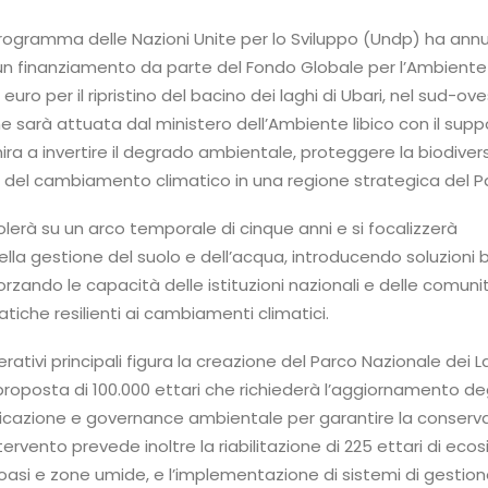
 Il Programma delle Nazioni Unite per lo Sviluppo (Undp) ha ann
 un finanziamento da parte del Fondo Globale per l’Ambiente
i euro per il ripristino del bacino dei laghi di Ubari, nel sud-ov
, che sarà attuata dal ministero dell’Ambiente libico con il sup
ira a invertire il degrado ambientale, proteggere la biodiver
ti del cambiamento climatico in una regione strategica del P
colerà su un arco temporale di cinque anni e si focalizzerà
della gestione del suolo e dell’acqua, introducendo soluzioni
orzando le capacità delle istituzioni nazionali e delle comunit
atiche resilienti ai cambiamenti climatici.
perativi principali figura la creazione del Parco Nazionale dei L
 proposta di 100.000 ettari che richiederà l’aggiornamento deg
ificazione e governance ambientale per garantire la conserv
tervento prevede inoltre la riabilitazione di 225 ettari di eco
 oasi e zone umide, e l’implementazione di sistemi di gestion