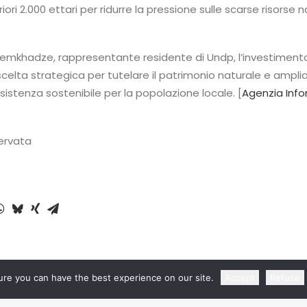
riori 2.000 ettari per ridurre la pressione sulle scarse risorse n
mkhadze, rappresentante residente di Undp, l’investiment
elta strategica per tutelare il patrimonio naturale e amplia
sistenza sostenibile per la popolazione locale. [
Agenzia Inf
servata
re you can have the best experience on our site.
Accept
Refuse