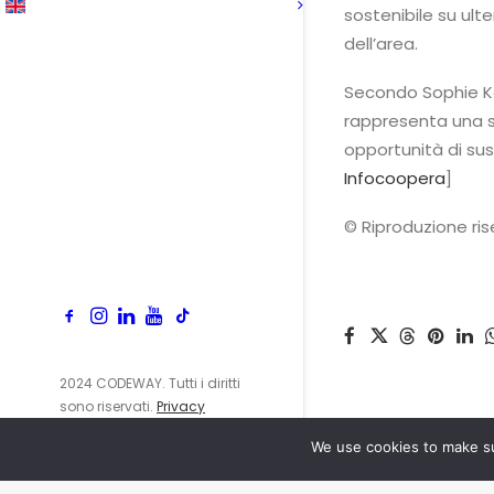
sostenibile su ulte
dell’area.
Secondo Sophie Ke
rappresenta una sc
opportunità di sus
Infocoopera
]
© Riproduzione ri
2024 CODEWAY. Tutti i diritti
sono riservati.
Privacy
Policy
We use cookies to make su