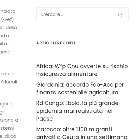
unciato
 (Gef)
est della
porto
sità e
ARTICOLI RECENTI
aese.
Africa: Wfp Onu avverte su rischio
 basate
insicurezza alimentare
à locali
Giordania: accordo Fao-Acc per
finanza sostenibile agricoltura
Rd Congo: Ebola, la più grande
aghi di
epidemia mai registrata nel
li
Paese
azione a
sistemi
Marocco: oltre 1.100 migranti
e idrica
arrivati a Ceuta in una settimana