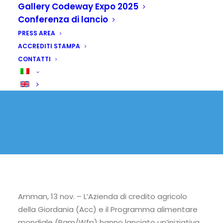
Gallery Codeway Expo 2025
Conferenza di lancio
13 NOVEMBRE 2025
|
IN
SENZA CATEGORIA
PRESS AREA
ACCREDITI STAMPA
CONTATTI
Amman, 13 nov. – L’Azienda di credito agricolo
della Giordania (Acc) e il Programma alimentare
mondiale (Pam/Wfp) hanno lanciato un’iniziativa