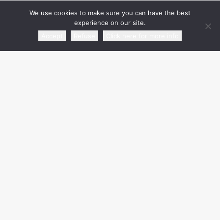
We use cookies to make sure you can have the best
experience on our site.
Rassegna Articoli
Accept
Refuse
Click here for more info
Rassegna Agenzie di Stampa
Comunicati
Rassegna Video | Radio
Senza categoria