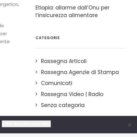
ergetico,
Etiopia: allarme dall’Onu per
l’insicurezza alimentare
le
per
CATEGORIE
nente
Rassegna Articoli
Rassegna Agenzie di Stampa
Comunicati
Rassegna Video | Radio
Senza categoria
Click here for more info