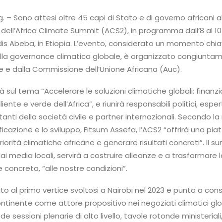
. – Sono attesi oltre 45 capi di Stato e di governo africani a
dell’Africa Climate Summit (ACS2), in programma dall’8 al 10
s Abeba, in Etiopia. L’evento, considerato un momento chiav
 nella governance climatica globale, è organizzato congiunta
e e dalla Commissione dell’Unione Africana (Auc).
erà sul tema “Accelerare le soluzioni climatiche globali: finan
liente e verde dell’Africa”, e riunirà responsabili politici, esper
anti della società civile e partner internazionali. Secondo la
ificazione e lo sviluppo, Fitsum Assefa, l’ACS2 “offrirà una pi
iorità climatiche africane e generare risultati concreti”. Il s
ai media locali, servirà a costruire alleanze e a trasformare l
 concreta, “alle nostre condizioni”.
uito al primo vertice svoltosi a Nairobi nel 2023 e punta a con
ontinente come attore propositivo nei negoziati climatici globa
sessioni plenarie di alto livello, tavole rotonde ministeriali