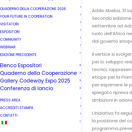
QUADERNO DELLA COOPERAZIONE 2026
Addis Abeba, 31 lug
YOUR FUTURE IN COOPERATION
Seconda edizione 
VISITATORI
settembre ad Addi
ESPOSITORI
ruolo dell’Africa
COMMUNITY
dal governo etiop
WEBINAR
Il vertice si svolg
EDIZIONE PRECEDENTE
per lo sviluppo resi
Elenco Espositori
tecnici, rappresent
Quaderno della Cooperazione
etiope per la Pian
Gallery Codeway Expo 2025
per esprimere le pr
Conferenza di lancio
spiegato ripresa d
ambizioni in azione
PRESS AREA
ACCREDITI STAMPA
L’iniziativa fa seg
CONTATTI
la posizione del c
programma prevede 