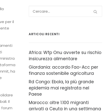
lla
e per il
mente
ARTICOLI RECENTI
ziamenti
ti
Africa: Wfp Onu avverte su rischio
 ministra
insicurezza alimentare
attaforma
Giordania: accordo Fao-Acc per
ummit, ha
finanza sostenibile agricoltura
e
Rd Congo: Ebola, la più grande
epidemia mai registrata nel
Paese
solidare
li. Il
Marocco: oltre 1.100 migranti
, forum
arrivati a Ceuta in una settimana