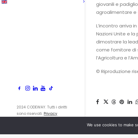
giovanili e padigli
agroalimentare e de
L’incontro arriva 
Nazioni Unite e l
dimostrare la lead
come fornitore di 
l’Agricoltura e l’A
© Riproduzione ri
2024 CODEWAY. Tutti i diritti
sono riservati.
Privacy
Policy
We use cookies to make su