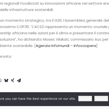
oni regionali focalizzati su innovazioni africane nel settore en
lle infrastrutture sostenibili.
in un momento strategico, tra il G20, l’Assemblea generale del
a prossima COP30. “L’ACS2 rappresenta un momento cruciale 
ership africana nelle azioni per il clima e presentare il conti
soluzioni”, ha dichiarato Moses Vilakati, commissario Auc per
mbiente sostenibile. [
Agenzia Infomundi – Infocoopera
]
servata
re you can have the best experience on our site.
Accept
Refuse