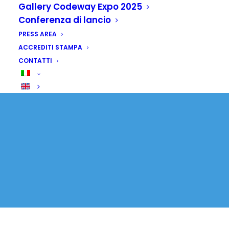
pronta a ospitare la
Gallery Codeway Expo 2025
Cop32 nel 2027
Conferenza di lancio
PRESS AREA
ACCREDITI STAMPA
11 NOVEMBRE 2025
|
IN
SENZA CATEGORIA
CONTATTI