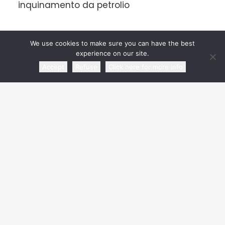
inquinamento da petrolio
CATEGORIE
We use cookies to make sure you can have the best
experience on our site.
Accept
Refuse
Click here for more info
Rassegna Articoli
Rassegna Agenzie di Stampa
Comunicati
Rassegna Video | Radio
Senza categoria