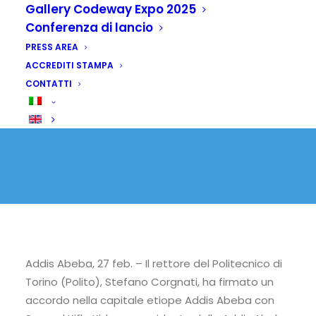
University
Gallery Codeway Expo 2025
Conferenza di lancio
27 FEBBRAIO 2025
|
IN
SENZA CATEGORIA
PRESS AREA
ACCREDITI STAMPA
CONTATTI
Addis Abeba, 27 feb. – Il rettore del Politecnico di
Torino (Polito), Stefano Corgnati, ha firmato un
accordo nella capitale etiope Addis Abeba con