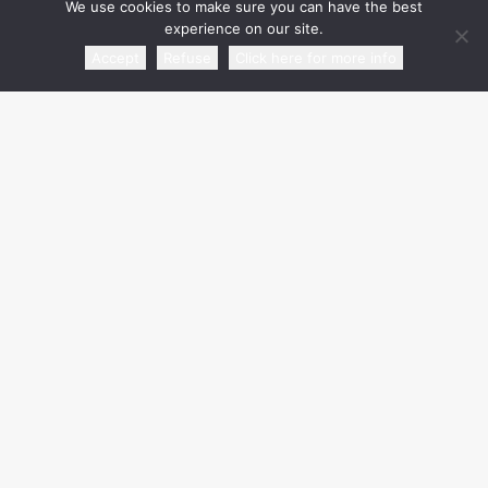
We use cookies to make sure you can have the best
experience on our site.
partner commerciale
Accept
Refuse
Click here for more info
media partner