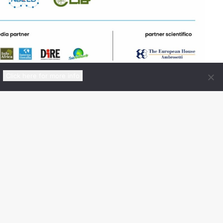
Click here for more info
Certificato da
nico
00148