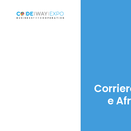
Corrie
e Af