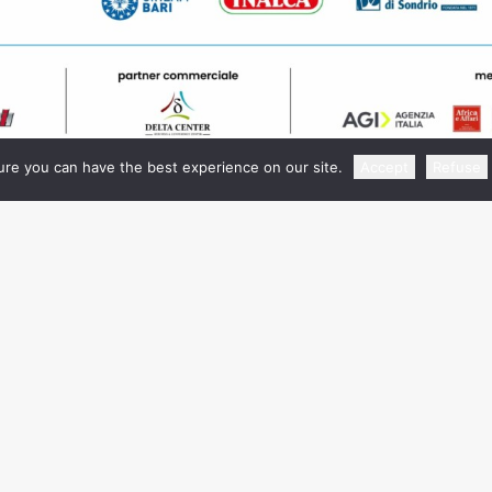
re you can have the best experience on our site.
Accept
Refuse
Info e Contatti
Fiera Roma Srl con Socio U
ewayexpo.com
Via Portuense, 1645/1647 - 
074 533/524/514
Roma
P.I. 07540411001