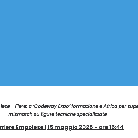
lese - Fiere: a ‘Codeway Expo’ formazione e Africa per sup
mismatch su figure tecniche specializzate
rriere Empolese | 15 maggio 2025 - ore 15:44