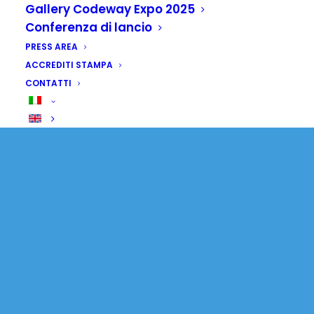
Codeway, Cirielli
Gallery Codeway Expo 2025
Conferenza di lancio
"Italia è ponte tra
PRESS AREA
Nord e Sud"
ACCREDITI STAMPA
CONTATTI
13 MAGGIO 2026
|
IN
SENZA CATEGORIA