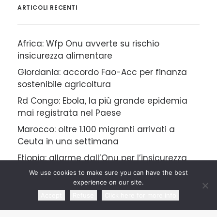
ARTICOLI RECENTI
Africa: Wfp Onu avverte su rischio
insicurezza alimentare
Giordania: accordo Fao-Acc per finanza
sostenibile agricoltura
Rd Congo: Ebola, la più grande epidemia
mai registrata nel Paese
Marocco: oltre 1.100 migranti arrivati a
Ceuta in una settimana
Etiopia: allarme dall’Onu per l’insicurezza
alimentare
We use cookies to make sure you can have the best
experience on our site.
Accept
Refuse
Click here for more info
CATEGORIE