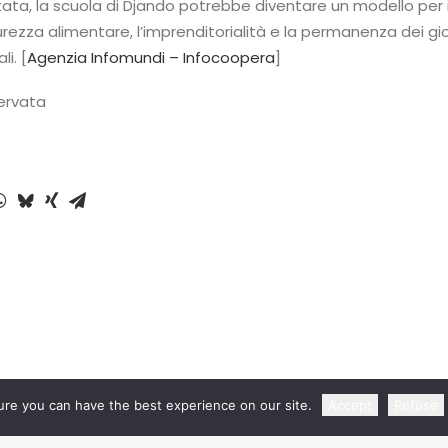
ta, la scuola di Djando potrebbe diventare un modello per i
urezza alimentare, l’imprenditorialità e la permanenza dei gi
i. [
Agenzia Infomundi – Infocoopera
]
servata
re you can have the best experience on our site.
Accept
Refuse