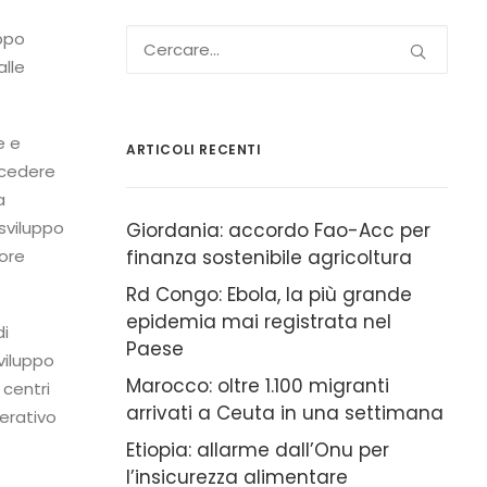
uppo
alle
e e
ARTICOLI RECENTI
ccedere
a
sviluppo
Giordania: accordo Fao-Acc per
tore
finanza sostenibile agricoltura
Rd Congo: Ebola, la più grande
epidemia mai registrata nel
di
Paese
viluppo
Marocco: oltre 1.100 migranti
 centri
arrivati a Ceuta in una settimana
erativo
Etiopia: allarme dall’Onu per
l’insicurezza alimentare