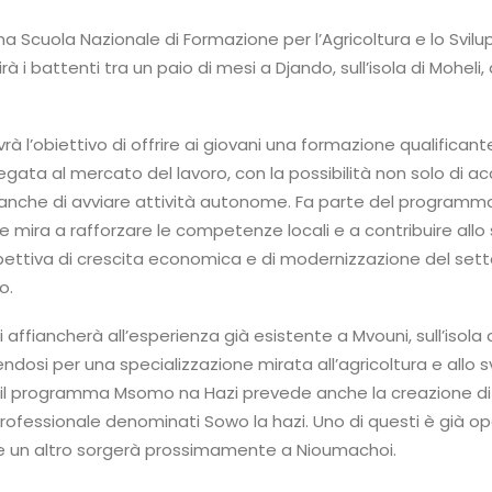
Una Scuola Nazionale di Formazione per l’Agricoltura e lo Svil
rà i battenti tra un paio di mesi a Djando, sull’isola di Moheli, 
rà l’obiettivo di offrire ai giovani una formazione qualificant
gata al mercato del lavoro, con la possibilità non solo di a
anche di avviare attività autonome. Fa parte del programm
mira a rafforzare le competenze locali e a contribuire allo 
spettiva di crescita economica e di modernizzazione del set
o.
i affiancherà all’esperienza già esistente a Mvouni, sull’isola 
endosi per una specializzazione mirata all’agricoltura e allo s
lo, il programma Msomo na Hazi prevede anche la creazione di
rofessionale denominati Sowo la hazi. Uno di questi è già op
e un altro sorgerà prossimamente a Nioumachoi.