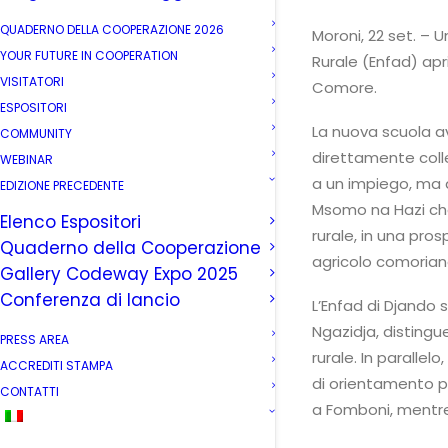
QUADERNO DELLA COOPERAZIONE 2026
Moroni, 22 set. – 
YOUR FUTURE IN COOPERATION
Rurale (Enfad) apri
VISITATORI
Comore.
ESPOSITORI
La nuova scuola av
COMMUNITY
direttamente colle
WEBINAR
a un impiego, ma 
EDIZIONE PRECEDENTE
Msomo na Hazi che 
Elenco Espositori
rurale, in una pro
Quaderno della Cooperazione
agricolo comorian
Gallery Codeway Expo 2025
Conferenza di lancio
L’Enfad di Djando s
Ngazidja, distingu
PRESS AREA
rurale. In paralle
ACCREDITI STAMPA
di orientamento p
CONTATTI
a Fomboni, mentr