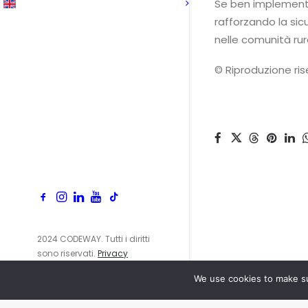
Se ben implementa
rafforzando la sic
nelle comunità rural
© Riproduzione ri
2024 CODEWAY. Tutti i diritti
sono riservati.
Privacy
Policy
We use cookies to make su