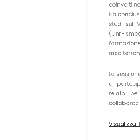
coinvolti ne
Ha conclus
studi sul 
(Cnr-Ismed
formazio
mediterran
La session
ai parteci
relatori pe
collaborazi
Visualizza 