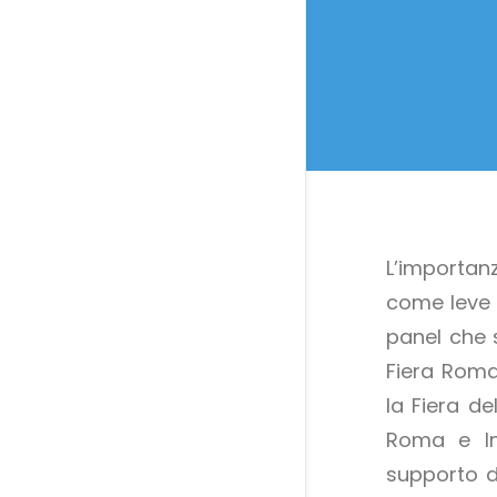
L’importan
come leve d
panel che 
Fiera Roma
la Fiera d
Roma e Int
supporto d