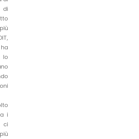
 di
tto
più
IT,
 ha
 lo
ano
ndo
oni
lto
a i
 ci
più