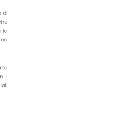
o di
che
 la
rea
rto
n i
ali