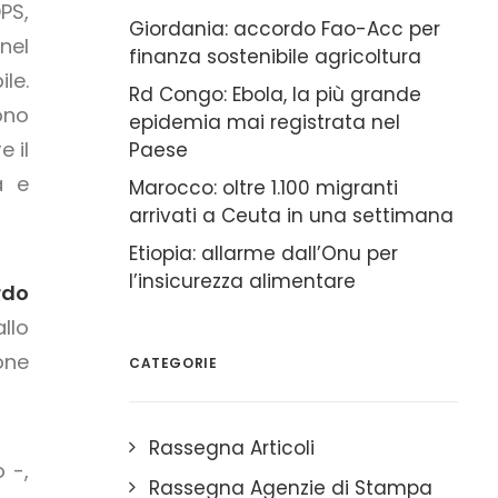
PS,
Giordania: accordo Fao-Acc per
nel
finanza sostenibile agricoltura
le.
Rd Congo: Ebola, la più grande
ono
epidemia mai registrata nel
e il
Paese
a e
Marocco: oltre 1.100 migranti
arrivati a Ceuta in una settimana
Etiopia: allarme dall’Onu per
l’insicurezza alimentare
rdo
allo
one
CATEGORIE
Rassegna Articoli
 -,
Rassegna Agenzie di Stampa