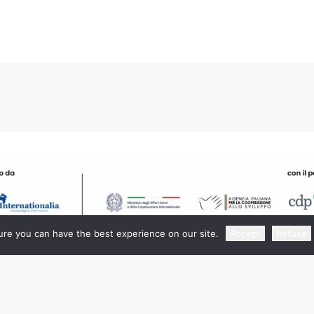
re you can have the best experience on our site.
Accept
Refuse