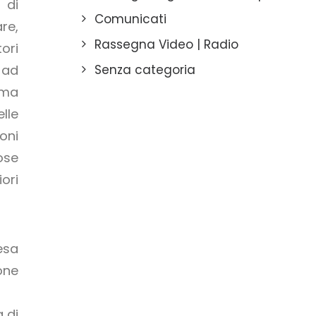
 di
Comunicati
re,
Rassegna Video | Radio
ori
 ad
Senza categoria
ema
lle
oni
ose
ori
esa
one
 di