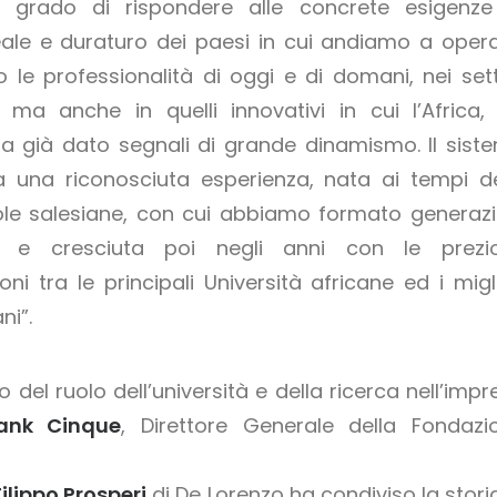
 grado di rispondere alle concrete esigenze
eale e duraturo dei paesi in cui andiamo a opera
 le professionalità di oggi e di domani, nei sett
li ma anche in quelli innovativi in cui l’Africa,
a già dato segnali di grande dinamismo. Il sist
ta una riconosciuta esperienza, nata ai tempi de
le salesiane, con cui abbiamo formato generazi
i, e cresciuta poi negli anni con le prezi
oni tra le principali Università africane ed i migli
ni”.
 del ruolo dell’università e della ricerca nell’impr
ank Cinque
, Direttore Generale della Fondazi
Filippo Prosperi
di De Lorenzo ha condiviso la storia