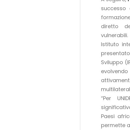
successo d
formazion
diretto d
vulnerabili
Istituto in
presentato
Sviluppo (I
evolvendo
attivament
multilateral
“Per UNI
significat
Paesi afric
permette an