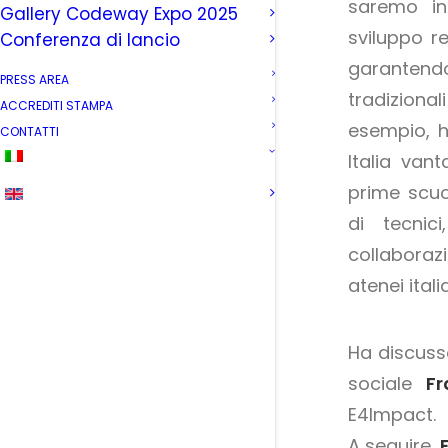
saremo in
Gallery Codeway Expo 2025
sviluppo r
Conferenza di lancio
garantendo
PRESS AREA
tradiziona
ACCREDITI STAMPA
esempio, h
CONTATTI
Italia van
prime scuo
di tecnic
collaborazi
atenei italia
Ha discusso
sociale
Fr
E4Impact.
A seguire,