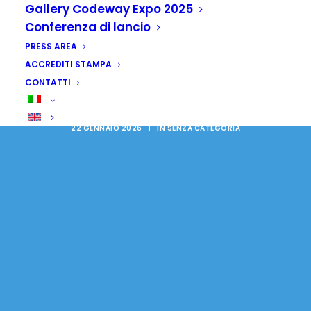
Gallery Codeway Expo 2025
Conferenza di lancio
Africa Occ.: latte,
PRESS AREA
l'obiettivo è ridurre
ACCREDITI STAMPA
CONTATTI
l'importazione
22 GENNAIO 2026
|
IN
SENZA CATEGORIA