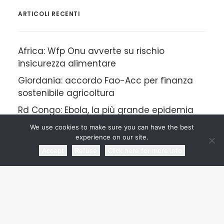
ARTICOLI RECENTI
Africa: Wfp Onu avverte su rischio
insicurezza alimentare
Giordania: accordo Fao-Acc per finanza
sostenibile agricoltura
Rd Congo: Ebola, la più grande epidemia
mai registrata nel Paese
We use cookies to make sure you can have the best
experience on our site.
Marocco: oltre 1.100 migranti arrivati a
Ceuta in una settimana
Accept
Refuse
Click here for more info
Etiopia: allarme dall’Onu per l’insicurezza
alimentare
CATEGORIE