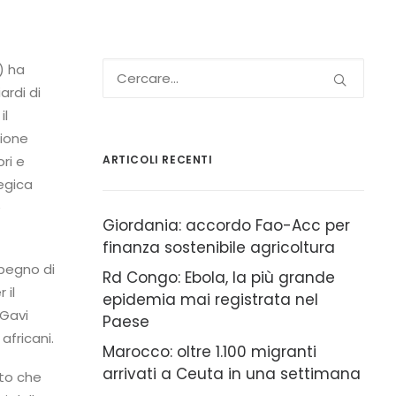
) ha
ardi di
il
zione
ri e
ARTICOLI RECENTI
egica
e
Giordania: accordo Fao-Acc per
finanza sostenibile agricoltura
mpegno di
Rd Congo: Ebola, la più grande
 il
epidemia mai registrata nel
 Gavi
Paese
africani.
Marocco: oltre 1.100 migranti
arrivati a Ceuta in una settimana
ato che