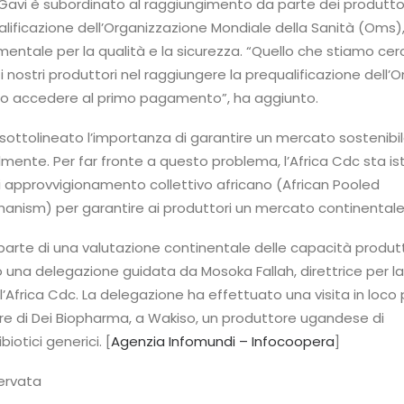
 Gavi è subordinato al raggiungimento da parte dei produttor
lificazione dell’Organizzazione Mondiale della Sanità (Oms)
ntale per la qualità e la sicurezza. “Quello che stiamo cer
i nostri produttori nel raggiungere la prequalificazione dell’O
 accedere al primo pagamento”, ha aggiunto.
sottolineato l’importanza di garantire un mercato sostenibil
lmente. Per far fronte a questo problema, l’Africa Cdc sta i
approvvigionamento collettivo africano (African Pooled
nism) per garantire ai produttori un mercato continentale
parte di una valutazione continentale delle capacità produtt
 una delegazione guidata da Mosoka Fallah, direttrice per l
ll’Africa Cdc. La delegazione ha effettuato una visita in loco 
ure di Dei Biopharma, a Wakiso, un produttore ugandese di
biotici generici. [
Agenzia Infomundi – Infocoopera
]
servata