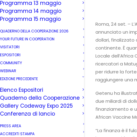
Programma 13 maggio
Programma 14 maggio
Programma 15 maggio
Roma, 24 set. – L’
QUADERNO DELLA COOPERAZIONE 2026
annunciato un impo
YOUR FUTURE IN COOPERATION
dollari, finalizzat
VISITATORI
continente. È qua
ESPOSITORI
Locale dell’Africa
COMMUNITY
ricercatori a Matu
WEBINAR
per ridurre la for
EDIZIONE PRECEDENTE
raggiungere una m
Elenco Espositori
Getenu ha illustra
Quaderno della Cooperazione
due miliardi di dol
Gallery Codeway Expo 2025
finanziamento e un 
Conferenza di lancio
African Vaccine Ma
PRESS AREA
“La finanza è il f
ACCREDITI STAMPA