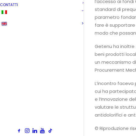
l’accesso ai fondi
CONTATTI
standard di prequa
parametro fondame
fare è supportare 
modo che possano
Getenu ha inoltre 
beni prodotti loca
un meccanismo di 
Procurement Mecha
L’incontro faceva 
cui ha partecipato
e l’Innovazione de
valutare le strutt
antidolorifici e anti
© Riproduzione ri