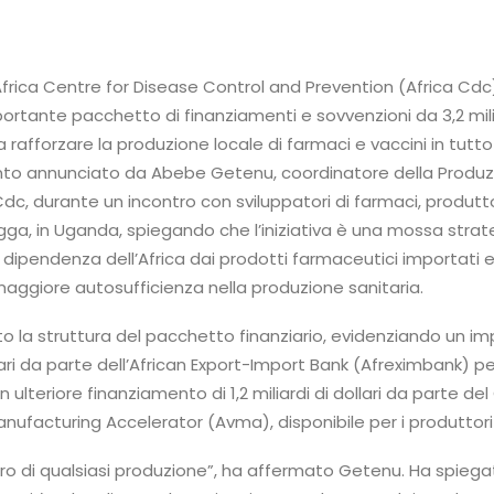
Africa Centre for Disease Control and Prevention (Africa Cdc
rtante pacchetto di finanziamenti e sovvenzioni da 3,2 mili
o a rafforzare la produzione locale di farmaci e vaccini in tutto 
nto annunciato da Abebe Getenu, coordinatore della Produ
 Cdc, durante un incontro con sviluppatori di farmaci, produtto
gga, in Uganda, spiegando che l’iniziativa è una mossa strat
te dipendenza dell’Africa dai prodotti farmaceutici importati 
aggiore autosufficienza nella produzione sanitaria.
to la struttura del pacchetto finanziario, evidenziando un i
lari da parte dell’African Export-Import Bank (Afreximbank) per
ulteriore finanziamento di 1,2 miliardi di dollari da parte del
nufacturing Accelerator (Avma), disponibile per i produttori 
ulcro di qualsiasi produzione”, ha affermato Getenu. Ha spieg