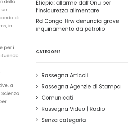
i dello
Etiopia: allarme dall’Onu per
, un
l’insicurezza alimentare
cando di
Rd Congo: Hrw denuncia grave
ms, in
inquinamento da petrolio
e per i
CATEGORIE
stituendo
.
Rassegna Articoli
ive, a
Rassegna Agenzie di Stampa
a Scienza
Comunicati
per
Rassegna Video | Radio
Senza categoria