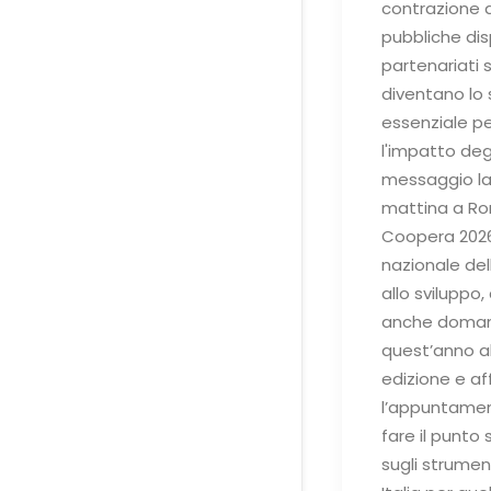
contrazione d
pubbliche dispo
partenariati s
diventano lo
essenziale pe
l'impatto degli
messaggio la
mattina a R
Coopera 2026
nazionale de
allo sviluppo
anche domani
quest’anno al
edizione e a
l’appuntamen
fare il punto s
sugli strumen