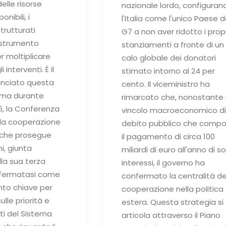
elle risorse
nazionale lordo, configuran
nibili, i
l'Italia come l'unico Paese d
trutturati
G7 a non aver ridotto i propr
 strumento
stanziamenti a fronte di un
r moltiplicare
calo globale dei donatori
 interventi. È il
stimato intorno al 24 per
nciato questa
cento. Il viceministro ha
oma durante
rimarcato che, nonostante i
, la Conferenza
vincolo macroeconomico di
lla cooperazione
debito pubblico che compo
, che prosegue
il pagamento di circa 100
, giunta
miliardi di euro all'anno di sol
la sua terza
interessi, il governo ha
ffermatasi come
confermato la centralità de
to chiave per
cooperazione nella politica
ulle priorità e
estera. Questa strategia si
ti del Sistema
articola attraverso il Piano