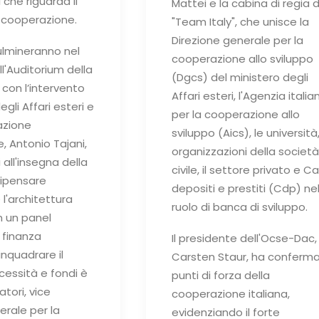
l che riguarda il
Mattei e la cabina di regia d
a cooperazione.
"Team Italy", che unisce la
Direzione generale per la
culmineranno nel
cooperazione allo sviluppo
l'Auditorium della
(Dgcs) del ministero degli
 con l’intervento
Affari esteri, l'Agenzia italia
egli Affari esteri e
per la cooperazione allo
azione
sviluppo (Aics), le università,
e, Antonio Tajani,
organizzazioni della società
 all'insegna della
civile, il settore privato e C
ripensare
depositi e prestiti (Cdp) ne
l'architettura
ruolo di banca di sviluppo.
on un panel
 finanza
Il presidente dell'Ocse-Dac,
inquadrare il
Carsten Staur, ha conferma
ecessità e fondi è
punti di forza della
tori, vice
cooperazione italiana,
erale per la
evidenziando il forte