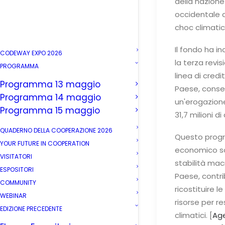
della nazione 
occidentale di
choc climatici
Il fondo ha i
CODEWAY EXPO 2026
la terza revis
PROGRAMMA
linea di credi
Programma 13 maggio
Paese, cons
Programma 14 maggio
un'erogazion
Programma 15 maggio
31,7 milioni di 
QUADERNO DELLA COOPERAZIONE 2026
Questo pro
YOUR FUTURE IN COOPERATION
economico so
VISITATORI
stabilità ma
ESPOSITORI
Paese, contri
COMMUNITY
ricostituire l
WEBINAR
risorse per re
EDIZIONE PRECEDENTE
climatici. [
Age