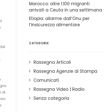
Marocco: oltre 1.100 migranti
arrivati a Ceuta in una settimana
Etiopia: allarme dall’Onu per
la
l’insicurezza alimentare
m
CATEGORIE
dal
e
Rassegna Articoli
Rassegna Agenzie di Stampa
-
n
Comunicati
ugno
Rassegna Video | Radio
 di
Senza categoria
rso
a