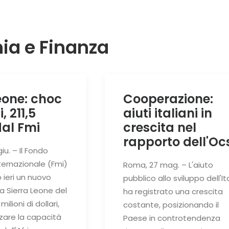
a e Finanza
eone: choc
Cooperazione:
, 211,5
aiuti italiani in
dal Fmi
crescita nel
rapporto dell'Oc
iu. – Il Fondo
ternazionale (Fmi)
Roma, 27 mag. – L'aiuto
ieri un nuovo
pubblico allo sviluppo dell'It
a Sierra Leone del
ha registrato una crescita
milioni di dollari,
costante, posizionando il
rzare la capacità
Paese in controtendenza