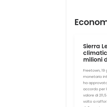
Economi
Sierra L
climatici
milioni 
Freetown, 19 g
monetario in
ha approvato 
accordo per l
valore di 211,5 
volto a raffo