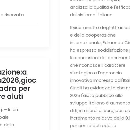
analizza la qualità e l'effica
e riservata
del sistema italiano.
Il viceministro degli Affari es
e della cooperazione
internazionale, Edmondo Cirie
ha espresso soddisfazione 
le conclusioni del document
che riconosce il carattere
zione:a
strategico e l'approccio
2026,gioc
innovativo impresso dall'Ital
uadra per
Cirielli ha evidenziato che n
re aiuti
2025 l'aiuto pubblico allo
sviluppo italiano è aument
. – In un
di 6,5 miliardi di euro, pari a
bale
incremento relativo dello 0,
o dalla
per cento del reddito