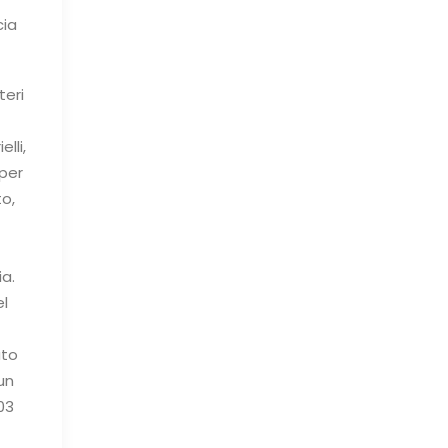
cia
teri
lli,
per
o,
ia.
el
ato
 un
03