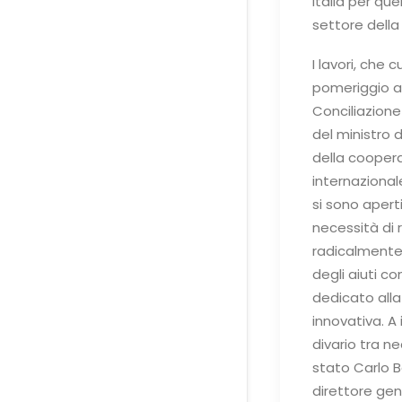
Italia per que
settore dell
I lavori, che 
pomeriggio al
Conciliazione
del ministro d
della cooper
internazional
si sono aperti
necessità di 
radicalmente 
degli aiuti c
dedicato alla
innovativa. A 
divario tra n
stato Carlo Ba
direttore gen