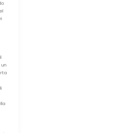
do
el
i
l
 un
rta
i
lla