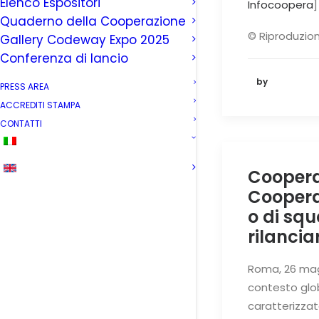
Elenco Espositori
Infocoopera
]
Quaderno della Cooperazione
© Riproduzion
Gallery Codeway Expo 2025
Conferenza di lancio
by
PRESS AREA
ACCREDITI STAMPA
CONTATTI
Coopera
Coopera
o di sq
rilancia
Roma, 26 mag
contesto glo
caratterizzat