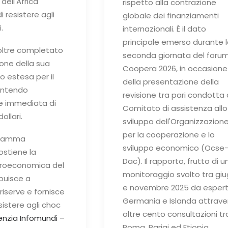
dell'Africa
rispetto alla contrazione
 resistere agli
globale dei finanziamenti
.
internazionali. È il dato
principale emerso durante 
noltre completato
seconda giornata del foru
ione della sua
Coopera 2026, in occasione
to estesa per il
della presentazione della
entendo
revisione tra pari condotta 
e immediata di
Comitato di assistenza allo
dollari.
sviluppo dell'Organizzazion
per la cooperazione e lo
gramma
sviluppo economico (Ocse
stiene la
Dac). Il rapporto, frutto di u
croeconomica del
monitoraggio svolto tra gi
buisce a
e novembre 2025 da esperti
e riserve e fornisce
Germania e Islanda attrave
sistere agli choc
oltre cento consultazioni tr
nzia Infomundi –
Roma, Parigi ed Etiopia,