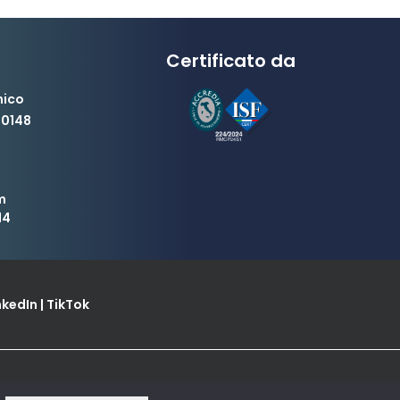
Certificato da
nico
00148
m
14
nkedIn
|
TikTok
ica Conte