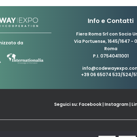
Info e Contatti
Fiera Roma Srl con Socio U
Via Portuense, 1645/1647 - 
nizzato da
Roma
P.I. 07540411001
info@codewayexpo.co
+39 06 65074 533/524/5
Seguici su:
Facebook
|
Instagram
|
Li
Design and visual creativity by
Ludov