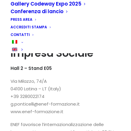
Gallery Codeway Expo 2025
Conferenza di lancio
PRESS AREA
ACCREDITI STAMPA
CONTATTI
Fondazione ENEF
Impresa Sociale
Hall 2 – Stand E05
Via Milazzo, 74/A
04100 Latina – LT (Italy)
+39 3280022174
g.ponticelli@enef-formazione.it
www.enef-formazione.it
ENEF favorisce l’internazionalizzazione delle