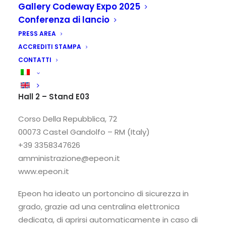
Gallery Codeway Expo 2025
Conferenza di lancio
PRESS AREA
ACCREDITI STAMPA
CONTATTI
Epeon srl
Hall 2 – Stand E03
Corso Della Repubblica, 72
00073 Castel Gandolfo – RM (Italy)
+39 3358347626
amministrazione@epeon.it
www.epeon.it
Epeon ha ideato un portoncino di sicurezza in
grado, grazie ad una centralina elettronica
dedicata, di aprirsi automaticamente in caso di