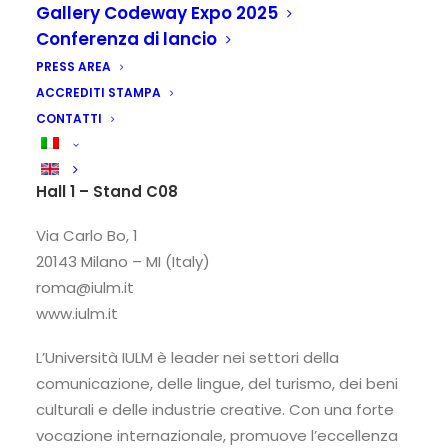
Gallery Codeway Expo 2025
Conferenza di lancio
PRESS AREA
ACCREDITI STAMPA
CONTATTI
Università IULM
Hall 1 – Stand C08
Via Carlo Bo, 1
20143 Milano – MI (Italy)
roma@iulm.it
www.iulm.it
L’Università IULM è leader nei settori della
comunicazione, delle lingue, del turismo, dei beni
culturali e delle industrie creative. Con una forte
vocazione internazionale, promuove l’eccellenza