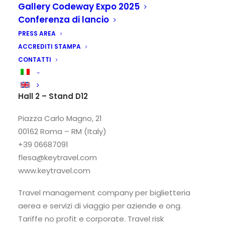
Gallery Codeway Expo 2025
Conferenza di lancio
PRESS AREA
ACCREDITI STAMPA
CONTATTI
Raptim by Key Travel
Hall 2 – Stand D12
Piazza Carlo Magno, 21
00162 Roma – RM (Italy)
+39 06687091
flesa@keytravel.com
www.keytravel.com
Travel management company per biglietteria
aerea e servizi di viaggio per aziende e ong.
Tariffe no profit e corporate. Travel risk