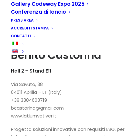
Gallery Codeway Expo 2025
Conferenza di lancio
PRESS AREA
ACCREDITI STAMPA
CONTATTI
LATIUM VETIVER di
Benito Castorina
Hall 2 – Stand E11
Via Savuto, 38
04011 Aprilia – LT (Italy)
+39 3384603719
bcastorina@gmail.com
www.latiumvetiver.it
Progetta soluzioni innovative con requisiti ESG, per