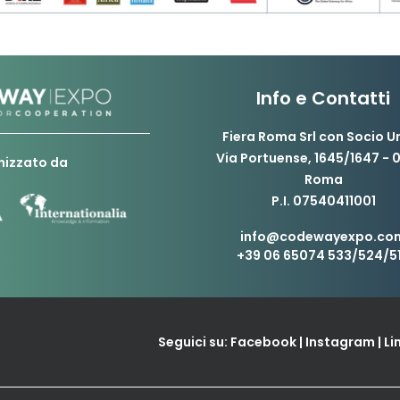
Info e Contatti
Fiera Roma Srl con Socio U
Via Portuense, 1645/1647 - 
nizzato da
Roma
P.I. 07540411001
info@codewayexpo.co
+39 06 65074 533/524/5
Seguici su:
Facebook
|
Instagram
|
Li