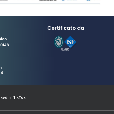
Certificato da
nico
00148
m
14
nkedIn
|
TikTok