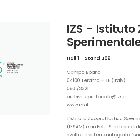
IZS – Istituto
Sperimentale
Hall 1 – Stand B09
Campo Boario
64100 Teramo – TE (Italy)
0861/3321
archivioeprotocollo@izs.it
www.izs.it
L’Istituto Zooprofilattico Sper
(IZSAM) è un Ente Sanitario di 
rivolte al sistema integrato “s