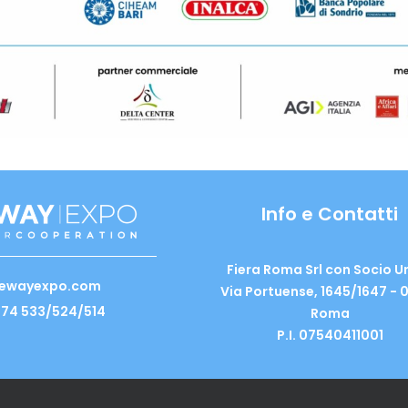
Info e Contatti
Fiera Roma Srl con Socio U
ewayexpo.com
Via Portuense, 1645/1647 - 
074 533/524/514
Roma
P.I. 07540411001