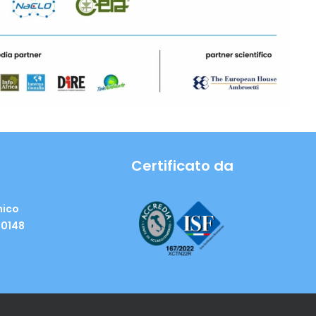
Certificato da
nico
00148