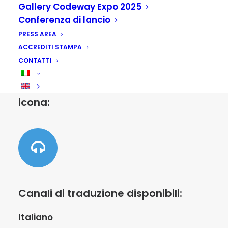
Gallery Codeway Expo 2025
Conferenza di lancio
PRESS AREA
ACCREDITI STAMPA
La traduzione simultanea verrà
CONTATTI
fornita durante l’evento SOLAMENTE
nelle sessioni che riportano questa
icona:
Canali di traduzione disponibili:
Italiano