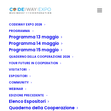
CODEWAY EXPO 2026
PROGRAMMA
Programma 13 maggio
ABLIOAUDIENCE
Programma 14 maggio
Programma 15 maggio
Codeway
Expo
2025
QUADERNO DELLA COOPERAZIONE 2026
YOUR FUTURE IN COOPERATION
VISITATORI
Istruzioni per i
ESPOSITORI
COMMUNITY
partecipanti agli eventi
WEBINAR
della Codeway Plenary
EDIZIONE PRECEDENTE
Elenco Espositori
Quaderno della Cooperazione