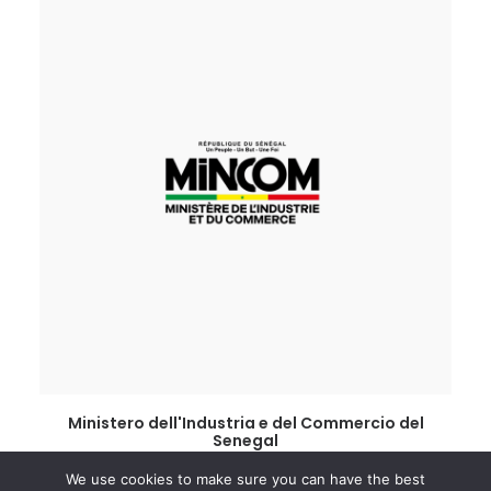
LEGGI TUTTO
Ministero dell'Industria e del Commercio del
Senegal
We use cookies to make sure you can have the best